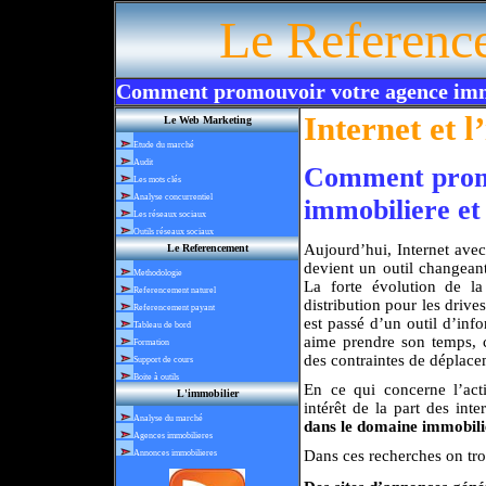
Le Referenc
Comment promouvoir votre agence immo
Internet et 
Le Web Marketing
Etude du marché
Audit
Comment promo
Les mots clés
Analyse concurrentiel
immobiliere et
Les réseaux sociaux
Outils réseaux sociaux
Aujourd’hui, Internet avec
Le Referencement
devient un outil changean
Methodologie
La forte évolution de la
Referencement naturel
distribution pour les drive
Referencement payant
est passé d’un outil d’inf
Tableau de bord
aime prendre son temps, c
Formation
des contraintes de déplace
Support de cours
Boite à outils
En ce qui concerne l’acti
L'immobilier
intérêt de la part des inte
Analyse du marché
dans le domaine immobili
Agences immobilieres
Dans ces recherches on tro
Annonces immobilieres