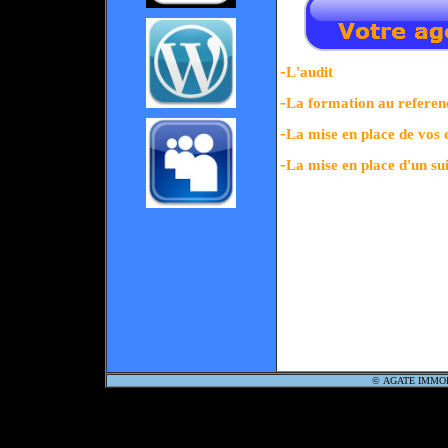
-
L'audit
-
La formation au referen
-
La mise en place de v
-
La mise en place d'un sui
©
AGATE IMMOB