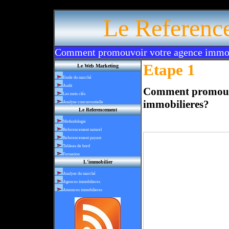
Le Referenc
Comment promouvoir votre agence immobi
Etape 1
Le Web Marketing
Etude du marché
Audit
Comment promouvo
Les mots clés
immobilieres?
Analyse concurrentielle
Le Referencement
Methodologie
Referencement naturel
Referencement payant
Tableau de bord
Formation
L'immobilier
Analyse du marché
Agences immobilieres
Annonces immobilieres